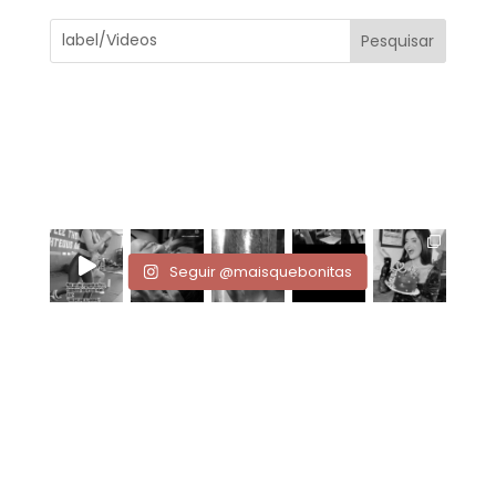
Seguir @maisquebonitas